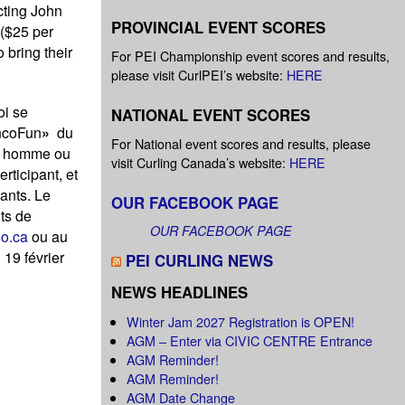
cting John
PROVINCIAL EVENT SCORES
 ($25 per
 bring their
For PEI Championship event scores and results,
please visit CurlPEI’s website:
HERE
oi se
NATIONAL EVENT SCORES
ncoFun
»
du
For National event scores and results, please
ne homme ou
visit Curling Canada’s website:
HERE
rticipant, et
tants. Le
OUR FACEBOOK PAGE
ts de
OUR FACEBOOK PAGE
o.ca
ou au
19 février
PEI CURLING NEWS
NEWS HEADLINES
Winter Jam 2027 Registration is OPEN!
AGM – Enter via CIVIC CENTRE Entrance
AGM Reminder!
AGM Reminder!
AGM Date Change