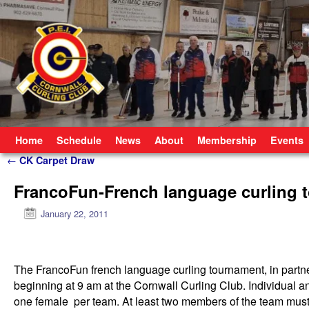
Skip to primary content
Skip to secondary content
Home
Schedule
News
About
Membership
Events
Post navigation
←
CK Carpet Draw
FrancoFun-French language curling t
January 22, 2011
The FrancoFun french language curling tournament, in partner
beginning at 9 am at the Cornwall Curling Club. Individual 
one female per team. At least two members of the team must 