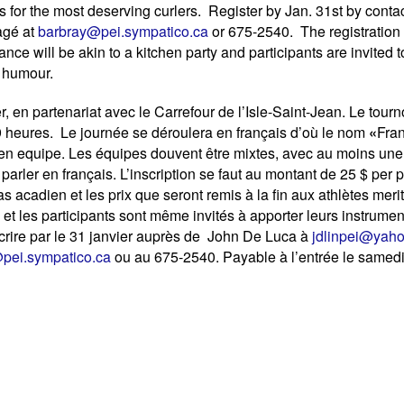
 for the most deserving curlers. Register by Jan. 31st by conta
agé at
barbray@pei.sympatico.ca
or 675-2540. The registration
ce will be akin to a kitchen party and participants are invited to
d humour.
r, en partenariat avec le Carrefour de l’Isle-Saint-Jean. Le tourn
9 heures. Le journée se déroulera en français d’où le nom
«
Fra
 ou en equipe. Les équipes douvent être mixtes, avec au moins u
ler en français. L’inscription se faut au montant de 25 $ per pe
as acadien et les prix que seront remis à la fin aux athlètes meri
et les participants sont même invités à apporter leurs instrumen
nscrire par le 31 janvier auprès de John De Luca à
jdlinpei@yaho
pei.sympatico.ca
ou au 675-2540. Payable à l’entrée le samedi 