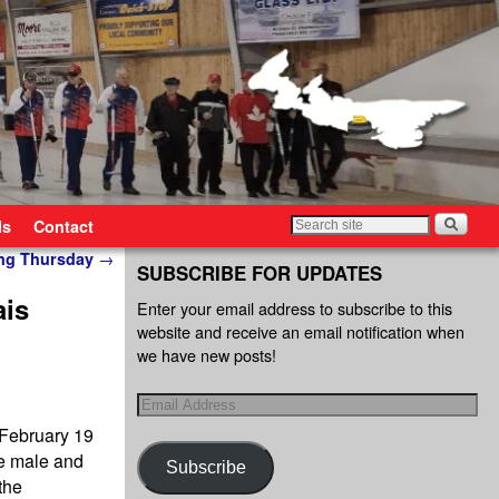
ls
Contact
ting Thursday
→
SUBSCRIBE FOR UPDATES
ais
Enter your email address to subscribe to this
website and receive an email notification when
we have new posts!
n February 19
ne male and
Subscribe
the