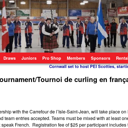
Draws
Juniors
Pro Shop
Members
Sponsors
Renta
Cornwall set to host PEI Scotties, star
ournament/Tournoi de curling en franç
ship with the Carrefour de l’Isle-Saint-Jean, will take place o
and team entries accepted. Teams must be mixed with at least o
speak French. Registration fee of $25 per participant includes 