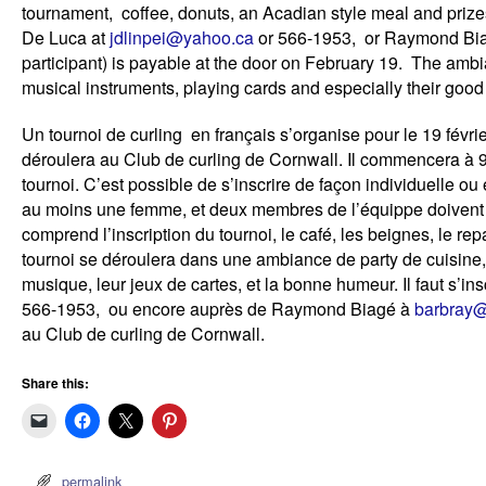
tournament, coffee, donuts, an Acadian style meal and prizes
De Luca at
jdlinpei@yahoo.ca
or 566-1953, or Raymond Bi
participant) is payable at the door on February 19. The ambian
musical instruments, playing cards and especially their goo
Un tournoi de curling en français s’organise pour le 19 févrie
déroulera au Club de curling de Cornwall. Il commencera à 
tournoi. C’est possible de s’inscrire de façon individuelle
au moins une femme, et deux membres de l’équippe doivent par
comprend l’inscription du tournoi, le café, les beignes, le rep
tournoi se déroulera dans une ambiance de party de cuisine, 
musique, leur jeux de cartes, et la bonne humeur. Il faut s’i
566-1953, ou encore auprès de Raymond Biagé à
barbray@
au Club de curling de Cornwall.
Share this:
permalink